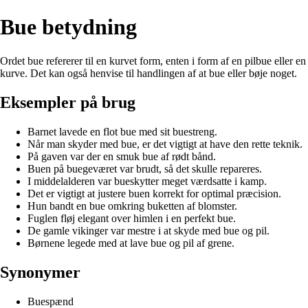
Bue betydning
Ordet bue refererer til en kurvet form, enten i form af en pilbue eller en
kurve. Det kan også henvise til handlingen af at bue eller bøje noget.
Eksempler på brug
Barnet lavede en flot bue med sit buestreng.
Når man skyder med bue, er det vigtigt at have den rette teknik.
På gaven var der en smuk bue af rødt bånd.
Buen på buegeværet var brudt, så det skulle repareres.
I middelalderen var bueskytter meget værdsatte i kamp.
Det er vigtigt at justere buen korrekt for optimal præcision.
Hun bandt en bue omkring buketten af blomster.
Fuglen fløj elegant over himlen i en perfekt bue.
De gamle vikinger var mestre i at skyde med bue og pil.
Børnene legede med at lave bue og pil af grene.
Synonymer
Buespænd