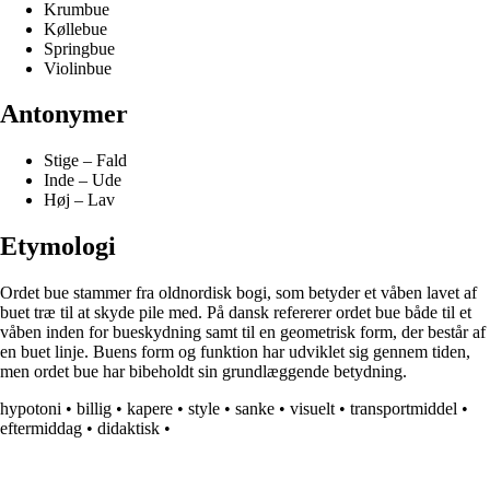
Krumbue
Køllebue
Springbue
Violinbue
Antonymer
Stige – Fald
Inde – Ude
Høj – Lav
Etymologi
Ordet bue stammer fra oldnordisk bogi, som betyder et våben lavet af
buet træ til at skyde pile med. På dansk refererer ordet bue både til et
våben inden for bueskydning samt til en geometrisk form, der består af
en buet linje. Buens form og funktion har udviklet sig gennem tiden,
men ordet bue har bibeholdt sin grundlæggende betydning.
hypotoni
•
billig
•
kapere
•
style
•
sanke
•
visuelt
•
transportmiddel
•
eftermiddag
•
didaktisk
•