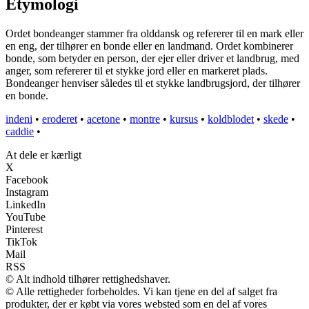
Etymologi
Ordet bondeanger stammer fra olddansk og refererer til en mark eller
en eng, der tilhører en bonde eller en landmand. Ordet kombinerer
bonde, som betyder en person, der ejer eller driver et landbrug, med
anger, som refererer til et stykke jord eller en markeret plads.
Bondeanger henviser således til et stykke landbrugsjord, der tilhører
en bonde.
indeni
•
eroderet
•
acetone
•
montre
•
kursus
•
koldblodet
•
skede
•
caddie
•
At dele er kærligt
X
Facebook
Instagram
LinkedIn
YouTube
Pinterest
TikTok
Mail
RSS
© Alt indhold tilhører rettighedshaver.
© Alle rettigheder forbeholdes. Vi kan tjene en del af salget fra
produkter, der er købt via vores websted som en del af vores