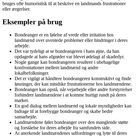
bruges ofte humoristisk til at beskrive en landmands frustrationer
eller ærgrelser.
Eksempler på brug
Bondeanger er en følelse af vrede eller irritation hos
landmænd over uventede problemer eller hindringer i deres
arbejde.
Det var tydeligt at se bondeangeren i hans øjne, da han
opdagede at hans afgrøder var blevet ødelagt af skadedyr.
Nogle gange kan bondeangeren resultere i ubehagelige
konfrontationer mellem landmænd og andre
lokalbefolkninger.
Det er vigtigt at håndtere bondeangeren konstruktivt og finde
løsninger, der kan mindske frustrationerne hos landmændene.
Bondeanger kan opstå, når vejarbejde eller andre forstyrrelser
forhindrer landmændene i at komme hurtigt rundt på deres
marker.
En god dialog mellem landmænd og lokale myndigheder kan
bidrage til at forebygge bondeanger og skabe bedre
samarbejde.
Landmændene føler bondeanger over den manglende støtte
og forståelse for deres arbejde fra samfundets side.
At anerkende landmændenes udfordringer og lytte til deres