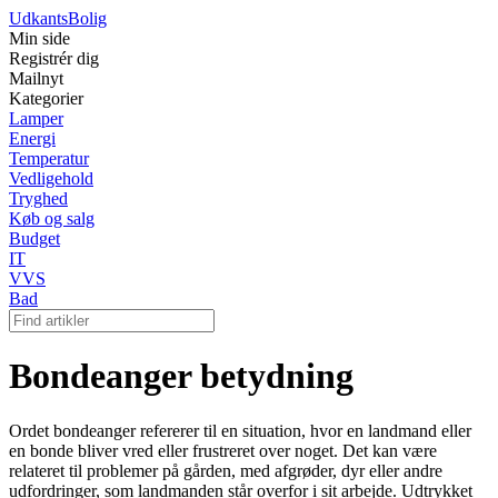
Udkants
Bolig
Min side
Registrér dig
Mailnyt
Kategorier
Lamper
Energi
Temperatur
Vedligehold
Tryghed
Køb og salg
Budget
IT
VVS
Bad
Bondeanger betydning
Ordet bondeanger refererer til en situation, hvor en landmand eller
en bonde bliver vred eller frustreret over noget. Det kan være
relateret til problemer på gården, med afgrøder, dyr eller andre
udfordringer, som landmanden står overfor i sit arbejde. Udtrykket