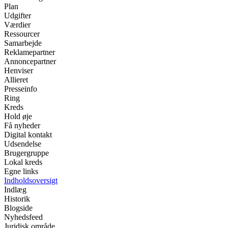
Plan
Udgifter
Værdier
Ressourcer
Samarbejde
Reklamepartner
Annoncepartner
Henviser
Allieret
Presseinfo
Ring
Kreds
Hold øje
Få nyheder
Digital kontakt
Udsendelse
Brugergruppe
Lokal kreds
Egne links
Indholdsoversigt
Indlæg
Historik
Blogside
Nyhedsfeed
Juridisk område