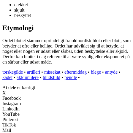
dækket
skjult
beskyttet
Etymologi
Ordet blottet stammer oprindeligt fra oldnordisk blota eller bloti, som
betyder at ofre eller hellige. Ordet har udviklet sig til at betyde, at
noget eller nogen er udsat eller sårbar, uden beskyttelse eller skjold.
Derfor kan blottet i dag referere til at være synlig eller eksponeret på
en sårbar eller udsat måde.
torskegilde
•
artilleri
•
missekat
•
eftermiddag
•
blege
•
antyde
•
kadet
•
akkumulere
•
tillidsfuld
•
pendle
•
At dele er kærligt
X
Facebook
Instagram
LinkedIn
YouTube
Pinterest
TikTok
Mail