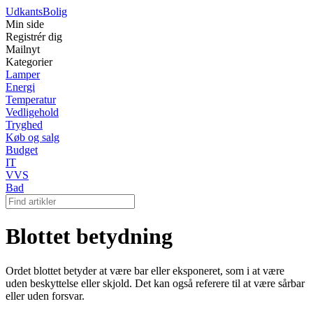
Udkants
Bolig
Min side
Registrér dig
Mailnyt
Kategorier
Lamper
Energi
Temperatur
Vedligehold
Tryghed
Køb og salg
Budget
IT
VVS
Bad
Blottet betydning
Ordet blottet betyder at være bar eller eksponeret, som i at være
uden beskyttelse eller skjold. Det kan også referere til at være sårbar
eller uden forsvar.