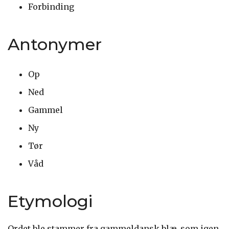
Forbinding
Antonymer
Op
Ned
Gammel
Ny
Tør
Våd
Etymologi
Ordet ble stammer fra gammeldansk blæ, som igen