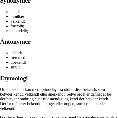
Synonymer
kendt
familiær
velkendt
fortrolig
almindelig
Antonymer
ukendt
fremmed
ubekendt
skjult
Etymologi
Ordet bekendt kommer oprindeligt fra oldnordisk bekendr, som
betyder kendt, velkendt eller anerkendt. Selve ordet er dannet af be-
der betyder omkring eller fuldstændigt og kend der betyder kendt.
Derfor refererer bekendt til noget eller nogen, som er kendt eller
velkendt.
booster
•
dueslag
•
noob
•
mut
•
faktor
•
republik
•
idealer
•
esoterisk
•