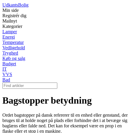
Udkants
Bolig
Min side
Registrér dig
Mailnyt
Kategorier
Lamper
Energi
Temperatur
Vedligehold
Tryghed
Køb og salg
Budget
IT
VVS
Bad
Bagstopper betydning
Ordet bagstopper på dansk refererer til en enhed eller genstand, der
bruges til at holde noget på plads eller forhindre det i at bevæge sig
baglæns eller falde ned. Det kan for eksempel være en prop i en
flaske eller et stop i en maskine.