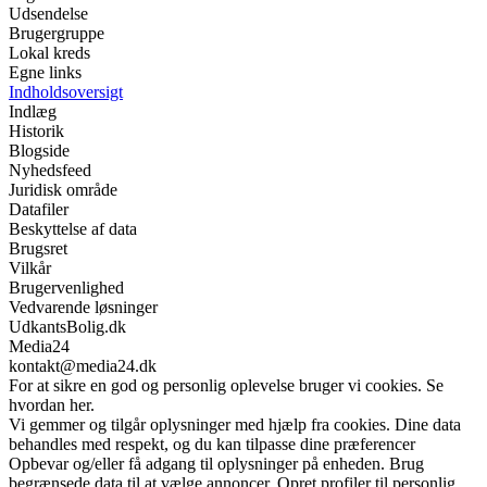
Udsendelse
Brugergruppe
Lokal kreds
Egne links
Indholdsoversigt
Indlæg
Historik
Blogside
Nyhedsfeed
Juridisk område
Datafiler
Beskyttelse af data
Brugsret
Vilkår
Brugervenlighed
Vedvarende løsninger
UdkantsBolig.dk
Media24
kontakt@media24.dk
For at sikre en god og personlig oplevelse bruger vi cookies. Se
hvordan her.
Vi gemmer og tilgår oplysninger med hjælp fra cookies. Dine data
behandles med respekt, og du kan tilpasse dine præferencer
Opbevar og/eller få adgang til oplysninger på enheden. Brug
begrænsede data til at vælge annoncer. Opret profiler til personlig