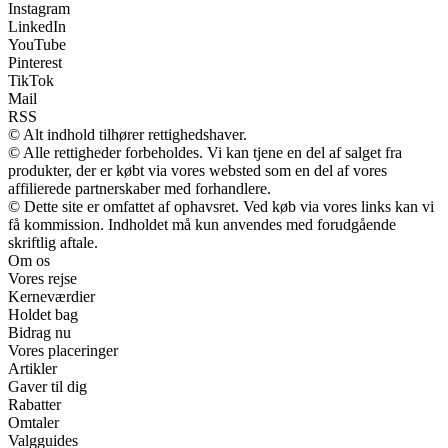
Instagram
LinkedIn
YouTube
Pinterest
TikTok
Mail
RSS
© Alt indhold tilhører rettighedshaver.
© Alle rettigheder forbeholdes. Vi kan tjene en del af salget fra
produkter, der er købt via vores websted som en del af vores
affilierede partnerskaber med forhandlere.
© Dette site er omfattet af ophavsret. Ved køb via vores links kan vi
få kommission. Indholdet må kun anvendes med forudgående
skriftlig aftale.
Om os
Vores rejse
Kerneværdier
Holdet bag
Bidrag nu
Vores placeringer
Artikler
Gaver til dig
Rabatter
Omtaler
Valgguides