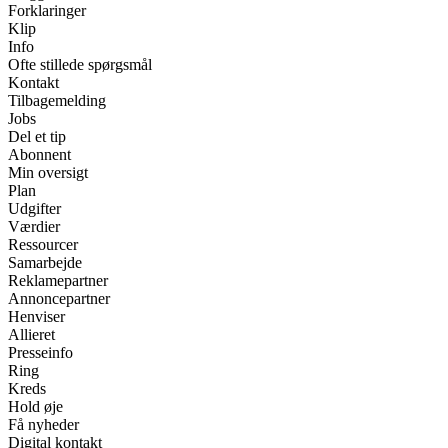
Forklaringer
Klip
Info
Ofte stillede spørgsmål
Kontakt
Tilbagemelding
Jobs
Del et tip
Abonnent
Min oversigt
Plan
Udgifter
Værdier
Ressourcer
Samarbejde
Reklamepartner
Annoncepartner
Henviser
Allieret
Presseinfo
Ring
Kreds
Hold øje
Få nyheder
Digital kontakt