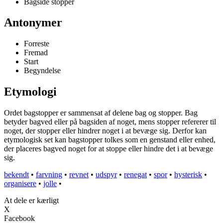
Bagside stopper
Antonymer
Forreste
Fremad
Start
Begyndelse
Etymologi
Ordet bagstopper er sammensat af delene bag og stopper. Bag
betyder bagved eller på bagsiden af noget, mens stopper refererer til
noget, der stopper eller hindrer noget i at bevæge sig. Derfor kan
etymologisk set kan bagstopper tolkes som en genstand eller enhed,
der placeres bagved noget for at stoppe eller hindre det i at bevæge
sig.
bekendt
•
farvning
•
revnet
•
udspyr
•
renegat
•
spor
•
hysterisk
•
organisere
•
jolle
•
At dele er kærligt
X
Facebook