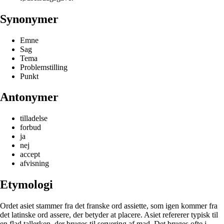
Synonymer
Emne
Sag
Tema
Problemstilling
Punkt
Antonymer
tilladelse
forbud
ja
nej
accept
afvisning
Etymologi
Ordet asiet stammer fra det franske ord assiette, som igen kommer fra
det latinske ord assere, der betyder at placere. Asiet refererer typisk til
en flad tallerken, der bruges til servering af mad. Det bruges ofte i