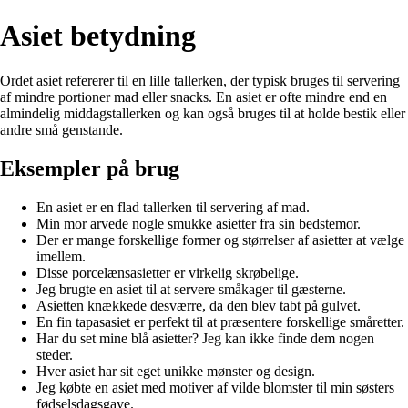
Asiet betydning
Ordet asiet refererer til en lille tallerken, der typisk bruges til servering
af mindre portioner mad eller snacks. En asiet er ofte mindre end en
almindelig middagstallerken og kan også bruges til at holde bestik eller
andre små genstande.
Eksempler på brug
En asiet er en flad tallerken til servering af mad.
Min mor arvede nogle smukke asietter fra sin bedstemor.
Der er mange forskellige former og størrelser af asietter at vælge
imellem.
Disse porcelænsasietter er virkelig skrøbelige.
Jeg brugte en asiet til at servere småkager til gæsterne.
Asietten knækkede desværre, da den blev tabt på gulvet.
En fin tapasasiet er perfekt til at præsentere forskellige småretter.
Har du set mine blå asietter? Jeg kan ikke finde dem nogen
steder.
Hver asiet har sit eget unikke mønster og design.
Jeg købte en asiet med motiver af vilde blomster til min søsters
fødselsdagsgave.