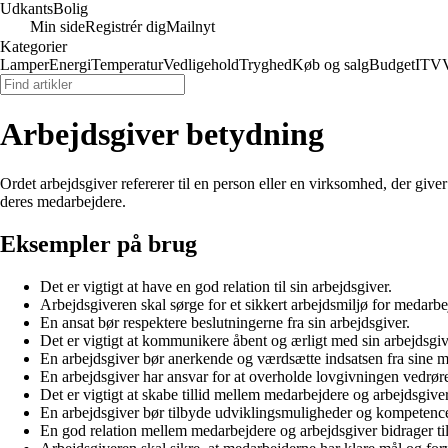
Udkants
Bolig
Min side
Registrér dig
Mailnyt
Kategorier
Lamper
Energi
Temperatur
Vedligehold
Tryghed
Køb og salg
Budget
IT
V
Arbejdsgiver betydning
Ordet arbejdsgiver refererer til en person eller en virksomhed, der giver 
deres medarbejdere.
Eksempler på brug
Det er vigtigt at have en god relation til sin arbejdsgiver.
Arbejdsgiveren skal sørge for et sikkert arbejdsmiljø for medarbe
En ansat bør respektere beslutningerne fra sin arbejdsgiver.
Det er vigtigt at kommunikere åbent og ærligt med sin arbejdsgiv
En arbejdsgiver bør anerkende og værdsætte indsatsen fra sine 
En arbejdsgiver har ansvar for at overholde lovgivningen vedrør
Det er vigtigt at skabe tillid mellem medarbejdere og arbejdsgiver
En arbejdsgiver bør tilbyde udviklingsmuligheder og kompetenceu
En god relation mellem medarbejdere og arbejdsgiver bidrager til 