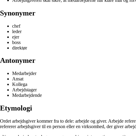
Arbejdsgiveren skal sikre, at medarbejderne har klare mål og forv
Synonymer
chef
leder
ejer
boss
direktør
Antonymer
Medarbejder
Ansat
Kollega
Arbejdstager
Medarbejdende
Etymologi
Ordet arbejdsgiver kommer fra to dele: arbejde og giver. Arbejde referere
refererer arbejdsgiver til en person eller en virksomhed, der giver arbejde