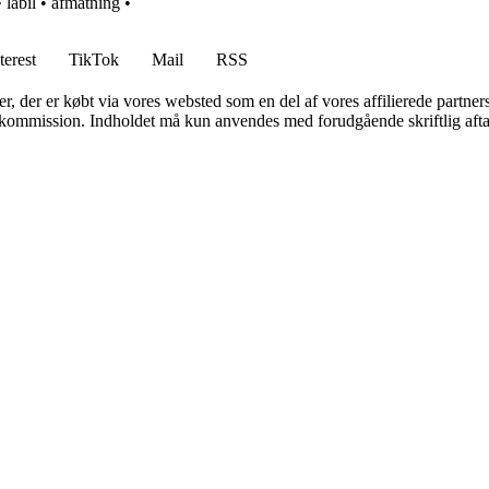
•
labil
•
afmatning
•
terest
TikTok
Mail
RSS
ter, der er købt via vores websted som en del af vores affilierede partne
få kommission. Indholdet må kun anvendes med forudgående skriftlig afta