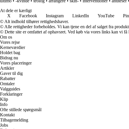
ultimo
•
-kvinde
•
teolog
•
arrangere
•
skin-
•
interventioner
•
antiteser
At dele er kærligt
X
Facebook
Instagram
LinkedIn
YouTube
Pin
© Alt indhold tilhører rettighedshaver.
© Alle rettigheder forbeholdes. Vi kan tjene en del af salget fra produk
© Dette site er omfattet af ophavsret. Ved køb via vores links kan vi 
Om os
Vores rejse
Kerneværdier
Holdet bag
Bidrag nu
Vores placeringer
Artikler
Gaver til dig
Rabatter
Omtaler
Valgguides
Forklaringer
Klip
Info
Ofte stillede spørgsmål
Kontakt
Tilbagemelding
Jobs