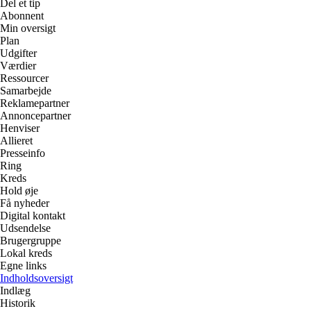
Del et tip
Abonnent
Min oversigt
Plan
Udgifter
Værdier
Ressourcer
Samarbejde
Reklamepartner
Annoncepartner
Henviser
Allieret
Presseinfo
Ring
Kreds
Hold øje
Få nyheder
Digital kontakt
Udsendelse
Brugergruppe
Lokal kreds
Egne links
Indholdsoversigt
Indlæg
Historik