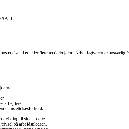
VS
Bad
ansættelse til en eller flere medarbejdere. Arbejdsgiveren er ansvarlig fo
jderne.
er.
medarbejdere.
ende ansættelsesforhold.
.
dvikling til sine ansatte.
trivsel på arbejdspladsen.