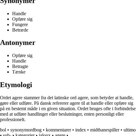
Synonymer
Handle
Opføre sig
Fungere
Betræde
Antonymer
Opføre sig
Handle
Betragte
Tænke
Etymologi
Ordet agere stammer fra det latinske ord agere, som betyder at handle,
gøre eller udføre. På dansk refererer agere til at handle eller opføre sig
på en bestemt måde i en given situation. Ordet bruges ofte i forbindelse
med at udføre handlinger eller beslutninger, enten personligt eller
professionelt.
bol
•
synonymordbog
•
kommentarer
•
index
•
midtbanespiller
•
ultimo
•
sub-
•
kategorier
•
jaloux
•
agere
•