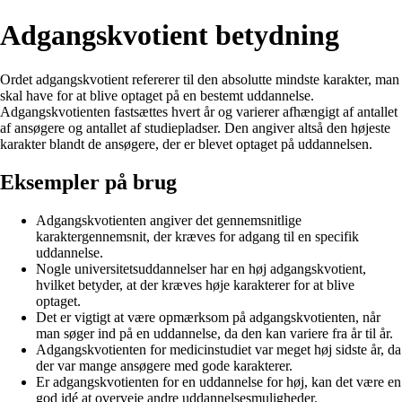
Adgangskvotient betydning
Ordet adgangskvotient refererer til den absolutte mindste karakter, man
skal have for at blive optaget på en bestemt uddannelse.
Adgangskvotienten fastsættes hvert år og varierer afhængigt af antallet
af ansøgere og antallet af studiepladser. Den angiver altså den højeste
karakter blandt de ansøgere, der er blevet optaget på uddannelsen.
Eksempler på brug
Adgangskvotienten angiver det gennemsnitlige
karaktergennemsnit, der kræves for adgang til en specifik
uddannelse.
Nogle universitetsuddannelser har en høj adgangskvotient,
hvilket betyder, at der kræves høje karakterer for at blive
optaget.
Det er vigtigt at være opmærksom på adgangskvotienten, når
man søger ind på en uddannelse, da den kan variere fra år til år.
Adgangskvotienten for medicinstudiet var meget høj sidste år, da
der var mange ansøgere med gode karakterer.
Er adgangskvotienten for en uddannelse for høj, kan det være en
god idé at overveje andre uddannelsesmuligheder.