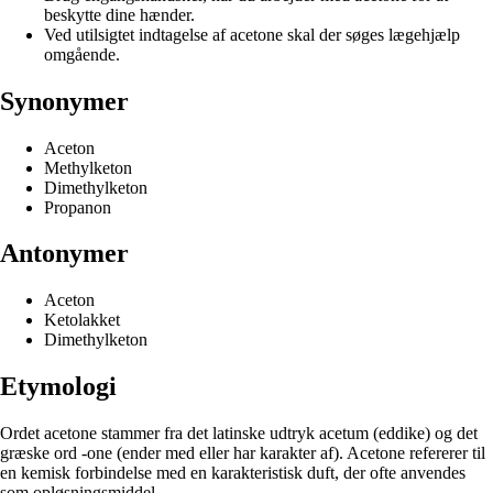
beskytte dine hænder.
Ved utilsigtet indtagelse af acetone skal der søges lægehjælp
omgående.
Synonymer
Aceton
Methylketon
Dimethylketon
Propanon
Antonymer
Aceton
Ketolakket
Dimethylketon
Etymologi
Ordet acetone stammer fra det latinske udtryk acetum (eddike) og det
græske ord -one (ender med eller har karakter af). Acetone refererer til
en kemisk forbindelse med en karakteristisk duft, der ofte anvendes
som opløsningsmiddel.