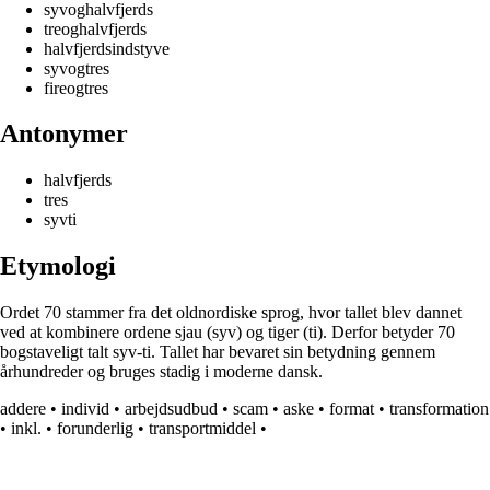
syvoghalvfjerds
treoghalvfjerds
halvfjerdsindstyve
syvogtres
fireogtres
Antonymer
halvfjerds
tres
syvti
Etymologi
Ordet 70 stammer fra det oldnordiske sprog, hvor tallet blev dannet
ved at kombinere ordene sjau (syv) og tiger (ti). Derfor betyder 70
bogstaveligt talt syv-ti. Tallet har bevaret sin betydning gennem
århundreder og bruges stadig i moderne dansk.
addere
•
individ
•
arbejdsudbud
•
scam
•
aske
•
format
•
transformation
•
inkl.
•
forunderlig
•
transportmiddel
•